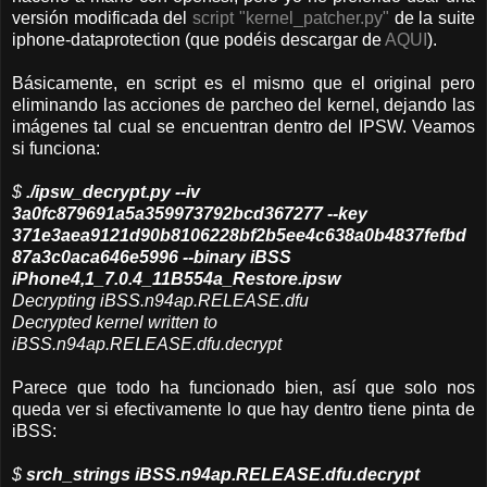
versión modificada del
script "kernel_patcher.py"
de la suite
iphone-dataprotection (que podéis descargar de
AQUI
).
Básicamente, en script es el mismo que el original pero
eliminando las acciones de parcheo del kernel, dejando las
imágenes tal cual se encuentran dentro del IPSW. Veamos
si funciona:
$
./ipsw_decrypt.py --iv
3a0fc879691a5a359973792bcd367277 --key
371e3aea9121d90b8106228bf2b5ee4c638a0b4837fefbd
87a3c0aca646e5996 --binary iBSS
iPhone4,1_7.0.4_11B554a_Restore.ipsw
Decrypting iBSS.n94ap.RELEASE.dfu
Decrypted kernel written to
iBSS.n94ap.RELEASE.dfu.decrypt
Parece que todo ha funcionado bien, así que solo nos
queda ver si efectivamente lo que hay dentro tiene pinta de
iBSS:
$
srch_strings iBSS.n94ap.RELEASE.dfu.decrypt