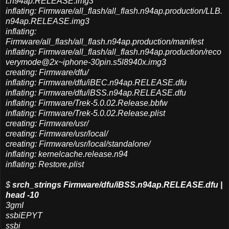
t.n94ap.RELEASE.img3
inflating:
Firmware/all_flash/all_flash.n94ap.production/LLB.
n94ap.RELEASE.img3
inflating:
Firmware/all_flash/all_flash.n94ap.production/manifest
inflating:
Firmware/all_flash/all_flash.n94ap.production/reco
verymode@2x~iphone-30pin.s5l8940x.img3
creating: Firmware/dfu/
inflating: Firmware/dfu/iBEC.n94ap.RELEASE.dfu
inflating: Firmware/dfu/iBSS.n94ap.RELEASE.dfu
inflating: Firmware/Trek-5.0.02.Release.bbfw
inflating: Firmware/Trek-5.0.02.Release.plist
creating: Firmware/usr/
creating: Firmware/usr/local/
creating: Firmware/usr/local/standalone/
inflating: kernelcache.release.n94
inflating: Restore.plist
$
srch_strings Firmware/dfu/iBSS.n94ap.RELEASE.dfu |
head -10
3gmI
ssbiEPYT
ssbi