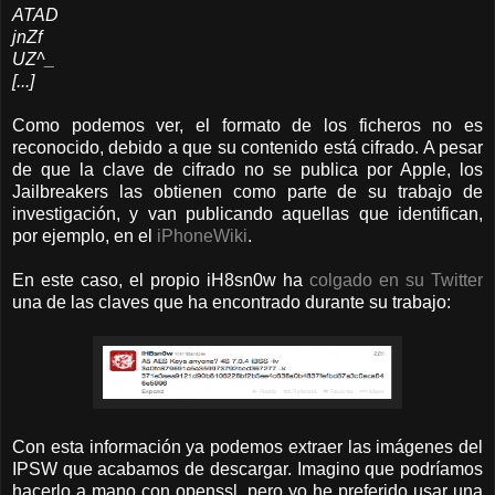
ATAD
jnZf
UZ^_
[...]
Como podemos ver, el formato de los ficheros no es
reconocido, debido a que su contenido está cifrado. A pesar
de que la clave de cifrado no se publica por Apple, los
Jailbreakers las obtienen como parte de su trabajo de
investigación, y van publicando aquellas que identifican,
por ejemplo, en el
iPhoneWiki
.
En este caso, el propio iH8sn0w ha
colgado en su Twitter
una de las claves que ha encontrado durante su trabajo:
Con esta información ya podemos extraer las imágenes del
IPSW que acabamos de descargar. Imagino que podríamos
hacerlo a mano con openssl, pero yo he preferido usar una