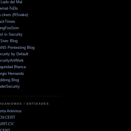
 Lado del Mal
ernal-ToDo
.ckers (RSnake)
ackTimes
ungFooSion
st in Security
1sec Blog
NS Pentesting Blog
curity by Default
curityArtWork
guridad Blanca
rgio Hernando
ddong Blog
derSecurity
RGANISMOS / ENTIDADES
erta Antivirus
CN-CERT
SIRT-CV
sCERT