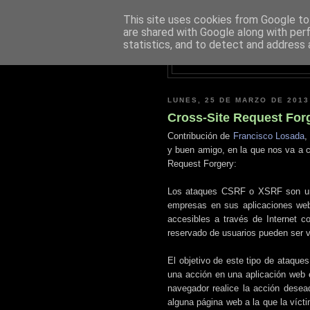
This site uses cookies from Google to 
are shared with Google along with per
statistics, and to detect and address 
LUNES, 25 DE MARZO DE 2013
Cross-Site Request For
Contribución de
Francisco Losada
,
y buen amigo, en la que nos va a c
Request Forgery:
Los ataques CSRF o XSRF son uno 
empresas en sus aplicaciones w
accesibles a través de Internet c
reservado de usuarios pueden ser v
El objetivo de este tipo de ataque
una acción en una aplicación web e
navegador realice la acción dese
alguna página web a la que la vícti