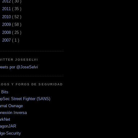
►
2012
( 30 )
►
2011
( 35 )
►
2010
( 52 )
►
2009
( 58 )
►
2008
( 25 )
►
2007
( 1 )
WITTER JOSESELVI
eets por @JoseSelvi
LOGS Y FOROS DE SEGURIDAD
 Bits
pSec Street Fighter (SANS)
rnal Ownage
nexión Inversa
rkNet
ragonJAR
ge-Security