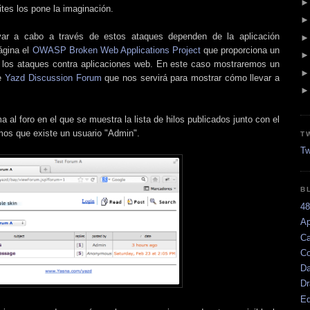
ites los pone la imaginación.
ar a cabo a través de estos ataques dependen de la aplicación
ágina el
OWASP Broken Web Applications Project
que proporciona un
e los ataques contra aplicaciones web. En este caso mostraremos un
de
Yazd Discussion Forum
que nos servirá para mostrar cómo llevar a
al foro en el que se muestra la lista de hilos publicados junto con el
mos que existe un usuario "Admin".
T
Tw
B
48
Ap
Ca
Co
Da
D
Ed