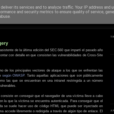
deliver its services and to analyze traffic. Your IP address and 
formance and security metrics to ensure quality of service, gen
PENTESTER.ES
abuse.
SEGURIDAD DE SISTEMAS INFORMÁTICOS
T
gery
 asistente de la última edición del SEC-560 que impartí el pasado año
ontar con detalle en que consisten las vulnerabilidades de Cross-Site
de los principales vectores de ataque a los que se enfrentan las
eb
según OWASP
. Tanto aquellas aplicaciones que son públicamente
omo las que se encuentran en una intranet restringida a un número
ulnerables.
s consiste en conseguir que el navegador de una víctima lleve a cabo
n la que la víctima se encuentra autenticada. Para conseguir que el
ada se suele hacer uso de código HTML que puede ser inyectado en
ma accede libremente o redirigida a través de algún tipo de enlace. El
A