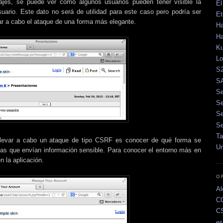
jes, se puede ver cómo algunos usuarios pueden tener visible la
El
uario. Este dato no será de utilidad para este caso pero podría ser
Et
ar a cabo el ataque de una forma más elegante.
Ha
H
K
Lo
S2
SA
Se
Se
Se
Se
Ta
llevar a cabo un ataque de tipo CSRF es conocer de qué forma se
Un
inas que envían información sensible. Para conocer el entorno más en
 la aplicación.
O
Al
C
C
e