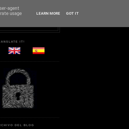
user-agent
erate usage
LEARN MORE
GOT IT
RANSLATE IT!
RCHIVO DEL BLOG