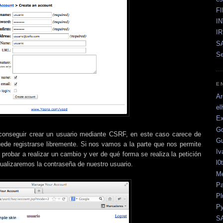
F
I
I
SA
Se
E
Ar
el
Ex
Go
onseguir crear un usuario mediante CSRF, en este caso carece de
Gu
uede registrarse libremente. Si nos vamos a la parte que nos permite
Iv
probar a realizar un cambio y ver de qué forma se realiza la petición
l0
tualizaremos la contraseña de nuestro usuario.
Me
Pa
Pl
Py
SA