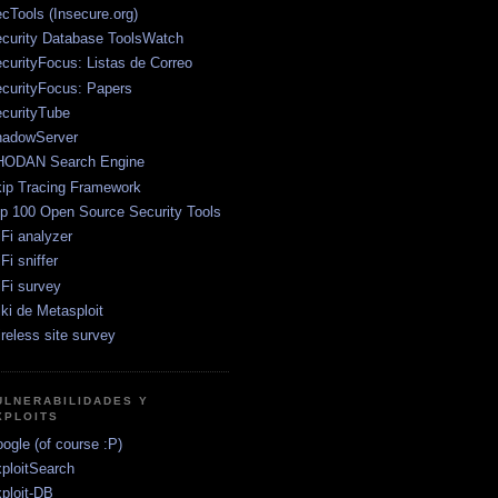
cTools (Insecure.org)
curity Database ToolsWatch
curityFocus: Listas de Correo
curityFocus: Papers
curityTube
adowServer
HODAN Search Engine
ip Tracing Framework
p 100 Open Source Security Tools
Fi analyzer
Fi sniffer
Fi survey
ki de Metasploit
reless site survey
ULNERABILIDADES Y
XPLOITS
ogle (of course :P)
ploitSearch
ploit-DB