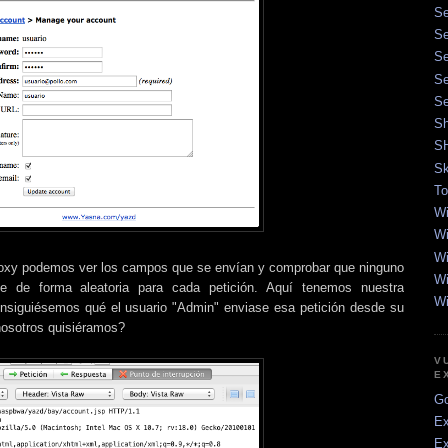
Se
Se
Se
Se
Se
Sh
S
Sk
To
Wi
Wi
Wi
proxy podemos ver los campos que se envían y comprobar que ninguno
Wi
se de forma aleatoria para cada petición. Aquí tenemos nuestra
Wi
consiguiésemos qué el usuario "Admin" enviase esa petición desde su
nosotros quisiéramos?
V
E
Go
Ex
Ex