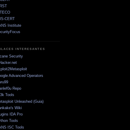
IRST
NTECO
RIS-CERT
NS Institute
curityFocus
NLACES INTERESANTES
cane Security
Hacker.net
ploit2Metasploit
ogle Advanced Operators
ru99
anlef0u Repo
t3k Tools
tasploit Unleashed (Guia)
nkake's Wiki
ugins IDA Pro
thon Tools
NS ISC Tools