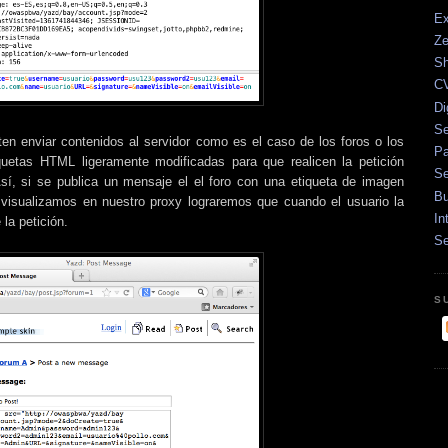
Ex
Ze
Sh
CV
Di
Se
en enviar contenidos al servidor como es el caso de los foros o los
Pa
quetas HTML ligeramente modificadas para que realicen la petición
Se
Así, si se publica un mensaje el el foro con una etiqueta de imagen
Bu
isualizamos en nuestro proxy lograremos que cuando el usuario la
In
 la petición.
Se
S