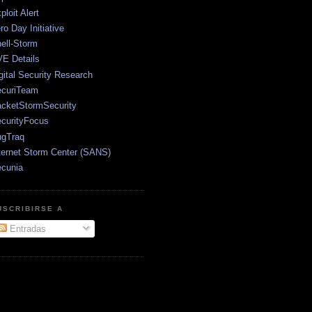
ploit Alert
ro Day Initiative
ell-Storm
E Details
gital Security Research
curiTeam
cketStormSecurity
curityFocus
gTraq
ternet Storm Center (SANS)
cunia
USCRIBIRSE A
Entradas