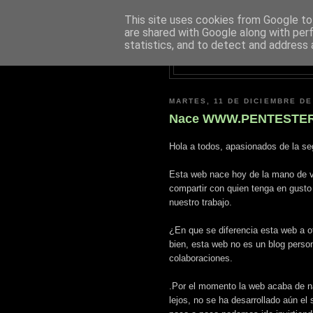
This site uses cookies from Google to 
are shared with Google along with per
statistics, and to detect and address 
MARTES, 11 DE DICIEMBRE DE
Nace WWW.PENTESTER
Hola a todos, apasionados de la se
Esta web nace hoy de la mano de va
compartir con quien tenga en gusto
nuestro trabajo.
¿En que se diferencia esta web a o
bien, esta web no es un blog person
colaboraciones.
.Por el momento la web acaba de na
lejos, no se ha desarrollado aún e