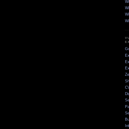
Wi
Wi
Wi
Wi
V
E
Go
Ex
Ex
Ex
Ze
Sh
CV
Di
Se
Pa
Se
Bu
In