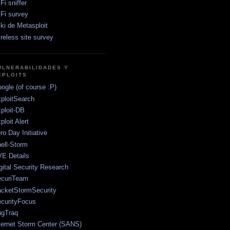
Fi sniffer
Fi survey
ki de Metasploit
reless site survey
ULNERABILIDADES Y
XPLOITS
ogle (of course :P)
ploitSearch
ploit-DB
ploit Alert
ro Day Initiative
ell-Storm
E Details
gital Security Research
curiTeam
cketStormSecurity
curityFocus
gTraq
ternet Storm Center (SANS)