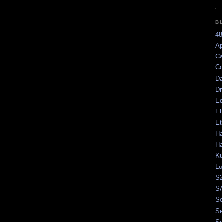
B
48
Ap
Ca
Co
Da
D
Ed
El
Et
Ha
H
K
Lo
S2
SA
Se
Se
Se