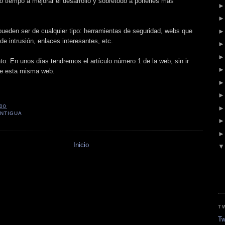
o tiempo a mejorar el desarrollo y sobretodo a ponerles más
pueden ser de cualquier tipo: herramientas de seguridad, webs que
de intrusión, enlaces interesantes, etc.
o. En unos días tendremos el artículo número 1 de la web, sin ir
de esta misma web.
:00
NTIGUA
Inicio
T
Tw