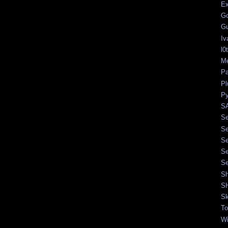
Ex
Go
Gu
Iv
l0
Me
Pa
Pl
Py
SA
Se
Se
Se
Se
Se
Sh
S
Sk
To
Wi