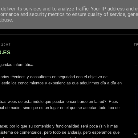
deliver its services and to analyze traffic. Your IP address and 
formance and security metrics to ensure quality of service, gen
PENTESTER.ES
abuse.
SEGURIDAD DE SISTEMAS INFORMÁTICOS
 2007
T
.ES
guridad informática.
rios técnicos y consultores en seguridad con el objetivo de
 leerlo los conocimientos y experiencias que adquirimos día a día en
tras webs de esta índole que puedan encontrarse en la red?. Pues
al de nadie, sino que es un lugar en el que se aceptan todo tipo de
cer, por lo que su contenido y funcionalidad será poca (sin ir más
l sistema de comentarios, pero todo se andará), pero esperamos que
A