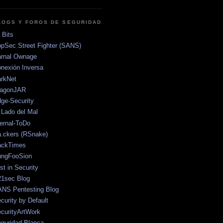
LOGS Y FOROS DE SEGURIDAD
 Bits
pSec Street Fighter (SANS)
rnal Ownage
nexión Inversa
rkNet
ragonJAR
ge-Security
 Lado del Mal
ernal-ToDo
.ckers (RSnake)
ackTimes
ungFooSion
st in Security
1sec Blog
NS Pentesting Blog
curity by Default
curityArtWork
guridad Blanca