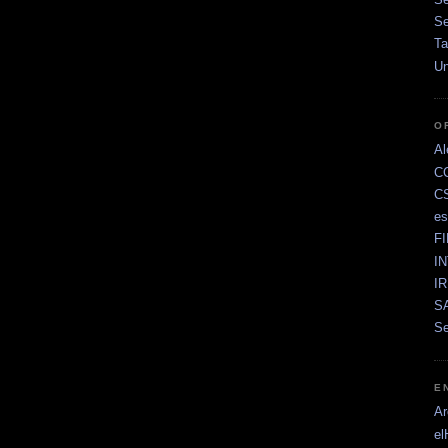
Se
Ta
Un
O
Al
C
C
e
F
I
I
SA
Se
E
Ar
el