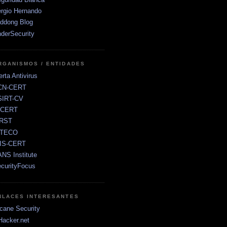
rgio Hernando
ddong Blog
derSecurity
RGANISMOS / ENTIDADES
erta Antivirus
CN-CERT
SIRT-CV
sCERT
IRST
NTECO
RIS-CERT
NS Institute
curityFocus
NLACES INTERESANTES
cane Security
Hacker.net