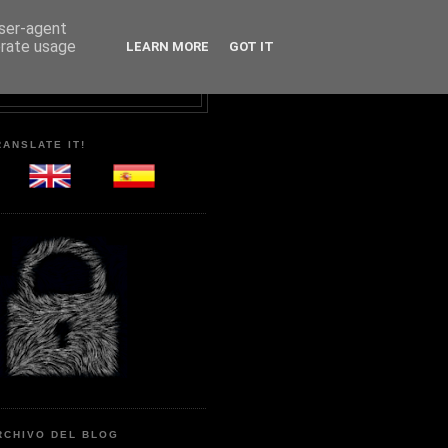
user-agent
erate usage
LEARN MORE
GOT IT
RANSLATE IT!
RCHIVO DEL BLOG