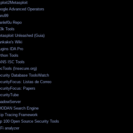
ploit2Metasploit
ogle Advanced Operators
ru99
anlef0u Repo
t3k Tools
tasploit Unleashed (Guia)
nkake's Wiki
ugins IDA Pro
thon Tools
NS ISC Tools
cTools (Insecure.org)
curity Database ToolsWatch
curityFocus: Listas de Correo
curityFocus: Papers
curityTube
adowServer
HODAN Search Engine
ip Tracing Framework
p 100 Open Source Security Tools
Fi analyzer