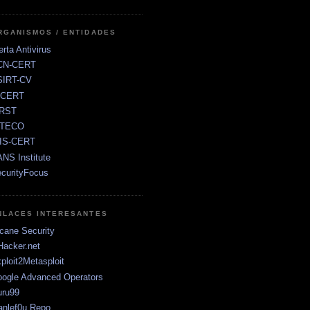
RGANISMOS / ENTIDADES
erta Antivirus
CN-CERT
SIRT-CV
sCERT
IRST
NTECO
RIS-CERT
NS Institute
curityFocus
NLACES INTERESANTES
cane Security
Hacker.net
ploit2Metasploit
ogle Advanced Operators
ru99
anlef0u Repo