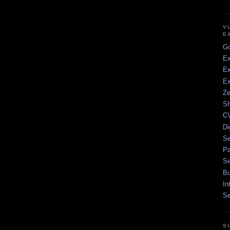
V
E
Go
Ex
Ex
Ex
Ze
Sh
CV
Di
Se
Pa
Se
Bu
In
Se
S