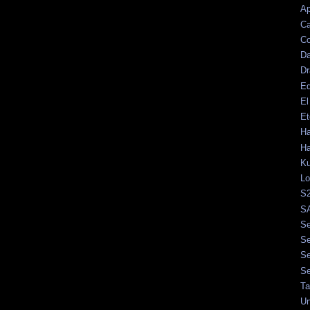
Ap
Ca
Co
Da
D
Ed
El
Et
Ha
H
K
Lo
S2
SA
Se
Se
Se
Se
Ta
Un