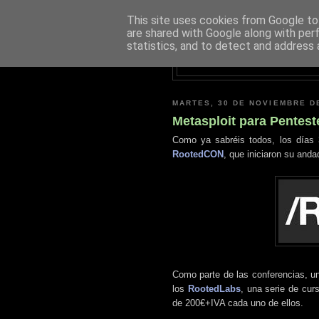
This site uses cookies from Google to 
are shared with Google along with per
statistics, and to detect and address 
MARTES, 30 DE NOVIEMBRE D
Metasploit para Pentes
Como ya sabréis todos, los días 
RootedCON
, que iniciaron su anda
Como parte de las conferencias, u
los
RootedLabs
, una serie de cur
de 200€+IVA cada uno de ellos.