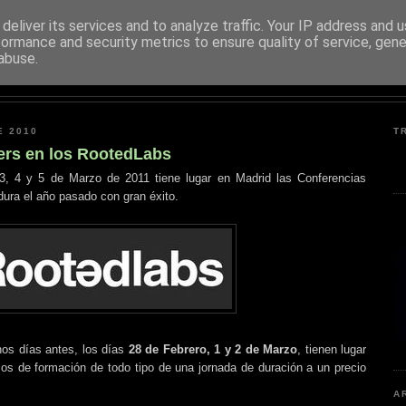
deliver its services and to analyze traffic. Your IP address and 
formance and security metrics to ensure quality of service, gen
PENTESTER.ES
abuse.
SEGURIDAD DE SISTEMAS INFORMÁTICOS
E 2010
T
ters en los RootedLabs
3, 4 y 5 de Marzo de 2011 tiene lugar en Madrid las Conferencias
dura el año pasado con gran éxito.
nos días antes, los días
28 de Febrero, 1 y 2 de Marzo
, tienen lugar
sos de formación de todo tipo de una jornada de duración a un precio
A