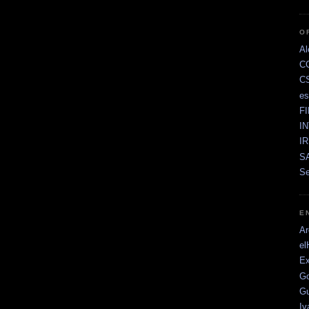
O
Al
C
C
e
F
I
I
SA
Se
E
Ar
el
Ex
Go
Gu
Iv