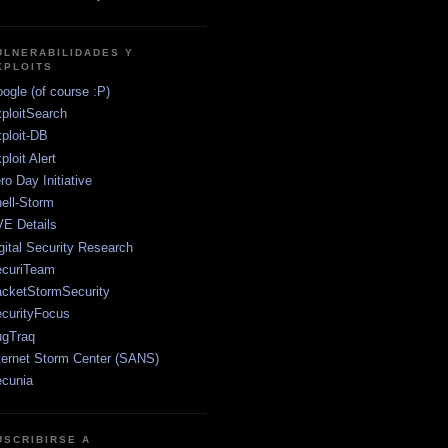
ULNERABILIDADES Y
XPLOITS
ogle (of course :P)
ploitSearch
ploit-DB
ploit Alert
ro Day Initiative
ell-Storm
E Details
gital Security Research
curiTeam
cketStormSecurity
curityFocus
gTraq
ternet Storm Center (SANS)
cunia
USCRIBIRSE A