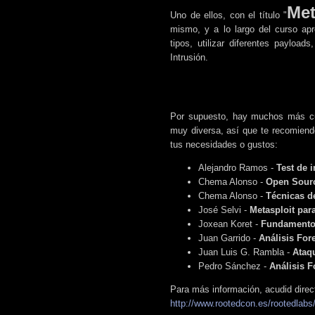
Met
Uno de ellos, con el título "
mismo, y a lo largo del curso apr
tipos, utilizar diferentes payload
Intrusión.
Por supuesto, hay muchos más cu
muy diversa, así que te recomiendo
tus necesidades o gustos:
Alejandro Ramos -
Test de 
Chema Alonso -
Open Sourc
Chema Alonso -
Técnicas d
José Selvi -
Metasploit par
Joxean Koret -
Fundamentos
Juan Garrido -
Análisis For
Juan Luis G. Rambla -
Ataq
Pedro Sánchez -
Análisis F
Para más información, acudid dire
http://www.rootedcon.es/rootedlabs