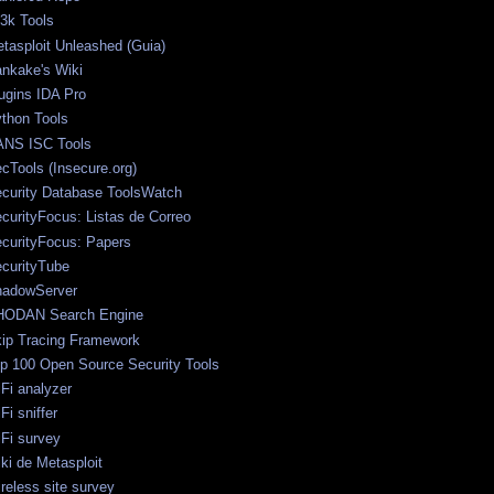
t3k Tools
tasploit Unleashed (Guia)
nkake's Wiki
ugins IDA Pro
thon Tools
NS ISC Tools
cTools (Insecure.org)
curity Database ToolsWatch
curityFocus: Listas de Correo
curityFocus: Papers
curityTube
adowServer
HODAN Search Engine
ip Tracing Framework
p 100 Open Source Security Tools
Fi analyzer
Fi sniffer
Fi survey
ki de Metasploit
reless site survey