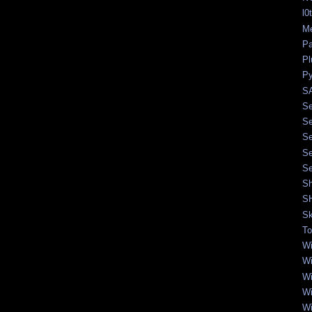
l0
Me
Pa
Pl
Py
SA
Se
Se
Se
Se
Se
Sh
S
Sk
To
Wi
Wi
Wi
Wi
Wi