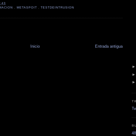
1:43
MACION
,
METASPOIT
,
TESTDEINTRUSION
:
Inicio
Entrada antigua
T
Tw
B
48