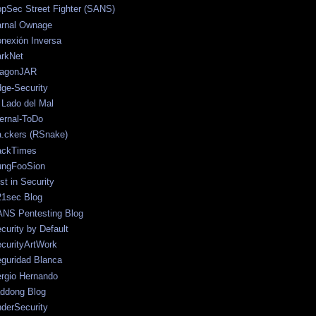
pSec Street Fighter (SANS)
rnal Ownage
nexión Inversa
rkNet
ragonJAR
ge-Security
 Lado del Mal
ernal-ToDo
.ckers (RSnake)
ackTimes
ungFooSion
st in Security
1sec Blog
NS Pentesting Blog
curity by Default
curityArtWork
guridad Blanca
rgio Hernando
ddong Blog
derSecurity