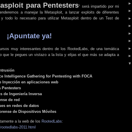
asploit para Pentesters
" será impartido por mi
enderemos a manejar la Metasploit, a lanzar exploits de diferentes
s, y todo lo necesario para utilizar Metasploit dentro de un Test de
¡Apuntate ya!
rsos muy interesantes dentro de los RootedLabs, de una temática
 que le pegues un vistazo a la lista y elijas el que más se adapta a
intrusión
e Intelligence Gathering for Pentesting with FOCA
e Inyección en aplicaciones web
a Pentesters
 de Ingeniería Inversa
ense de red
ues en redes de datos
orense de Dispositivos Móviles
ctamente a la web de los
RootedLabs
:
/rootedlabs-2011.html