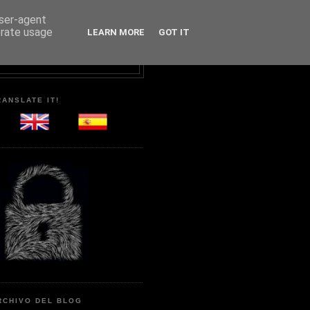
user-agent
erate usage
LEARN MORE
GOT IT
RANSLATE IT!
RCHIVO DEL BLOG