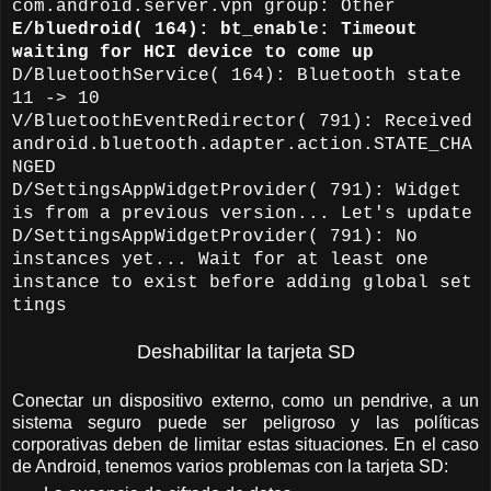
com.android.server.vpn group: Other
E/bluedroid( 164): bt_enable: Timeout
waiting for HCI device to come up
D/BluetoothService( 164): Bluetooth state
11 -> 10
V/BluetoothEventRedirector( 791): Received
android.bluetooth.adapter.action.STATE_CHA
NGED
D/SettingsAppWidgetProvider( 791): Widget
is from a previous version... Let's update
D/SettingsAppWidgetProvider( 791): No
instances yet... Wait for at least one
instance to exist before adding global set
tings
Deshabilitar la tarjeta SD
Conectar un dispositivo externo, como un pendrive, a un
sistema seguro puede ser peligroso y las políticas
corporativas deben de limitar estas situaciones. En el caso
de Android, tenemos varios problemas con la tarjeta SD: