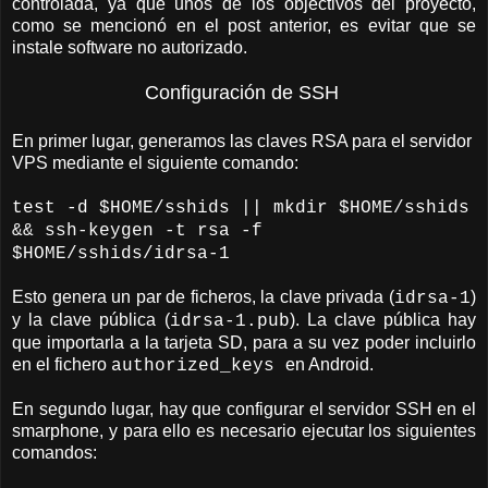
controlada, ya que unos de los objectivos del proyecto,
como se mencionó en el post anterior, es evitar que se
instale software no autorizado.
Configuración de SSH
En primer lugar, generamos las claves RSA para el servidor
VPS mediante el siguiente comando:
test -d $HOME/sshids || mkdir $HOME/sshids
&& ssh-keygen -t rsa -f
$HOME/sshids/idrsa-1
Esto genera un par de ficheros, la clave privada (
)
idrsa-1
y la clave pública (
). La clave pública hay
idrsa-1.pub
que importarla a la tarjeta SD, para a su vez poder incluirlo
en el fichero
en Android.
authorized_keys
En segundo lugar, hay que configurar el servidor SSH en el
smarphone, y para ello es necesario ejecutar los siguientes
comandos: