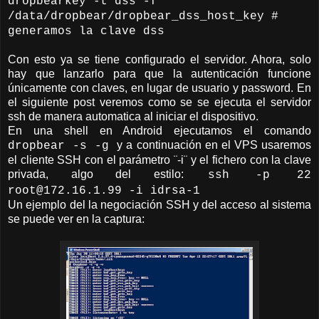
dropbearkey -t dss -f
/data/dropbear/dropbear_dss_host_key #
generamos la clave dss
Con esto ya se tiene configurado el servidor. Ahora, solo
hay que lanzarlo para que la autenticación funcione
únicamente con claves, en lugar de usuario y password. En
el siguiente post veremos como se se ejecuta el servidor
ssh de manera automatica al iniciar el dispositivo.
En una shell en Android ejecutamos el comando
y a continuación en el VPS usaremos
dropbear -s -g
el cliente SSH con el parámetro ¨-i¨ y el fichero con la clave
privada, algo del estilo:
ssh -p 22
root@172.16.1.99 -i idrsa-1
Un ejemplo del la negociación SSH y del acceso al sistema
se puede ver en la captura: