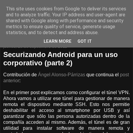
This site uses cookies from Google to deliver its services
Pentester.es
and to analyze traffic. Your IP address and user-agent are
shared with Google along with performance and security
metrics to ensure quality of service, generate usage
Seguridad de Sistemas Informáticos
statistics, and to detect and address abuse.
LEARN MORE
GOT IT
jueves, 29 de septiembre de 2011
Securizando Android para un uso
corporativo (parte 2)
Contribución de
Ángel Alonso-Párrizas
que continua el
post
anterior
:
En el primer post explicamos como configurar el túnel VPN.
Ahora vamos a utilizar ese túnel para gestionar de manera
remota el dispositivo mediante SSH. Esto nos permitie
deshabilitar el acceso al smartphone por USB y así
garantizar que sólo las persona autorizadas dentro de la
compañía acceden al mismo. Además, el túnel es de gran
utilidad para instalar software de manera remota y