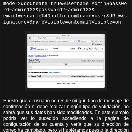
mode=2&doCreate=true&username=Admin&passwo
rd=admin123&password2=admin123&
email=usuario%40pollo.com&name=user&URL=&s
ignature=&nameVisible=on&emailVisible=on
Puesto que el usuario no recibe ningún tipo de mensaje de
confirmación ni debe realizar ningún tipo de validación, no
sabrá que sus datos han sido modificados. En este ejemplo
podría ver lo sucedido accediendo a la página de
configuración de su cuenta y vería que su dirección de
correo ha cambiado, pero si hubiéramos puesto la dirección