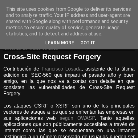
This site uses cookies from Google to deliver its services
Pentester.es
and to analyze traffic. Your IP address and user-agent are
shared with Google along with performance and security
metrics to ensure quality of service, generate usage
Seguridad de Sistemas Informáticos
statistics, and to detect and address abuse.
LEARN MORE
GOT IT
lunes, 25 de marzo de 2013
Cross-Site Request Forgery
Contribución de
Francisco Losada
, asistente de la última
edición del SEC-560 que impartí el pasado año y buen
amigo, en la que nos va a contar con detalle en que
consisten las vulnerabilidades de Cross-Site Request
Forgery:
Los ataques CSRF o XSRF son uno de los principales
vectores de ataque a los que se enfrentan las empresas en
sus aplicaciones web
según OWASP
. Tanto aquellas
aplicaciones que son públicamente accesibles a través de
Internet como las que se encuentran en una intranet
restringida a un número reservado de usuarios pueden ser